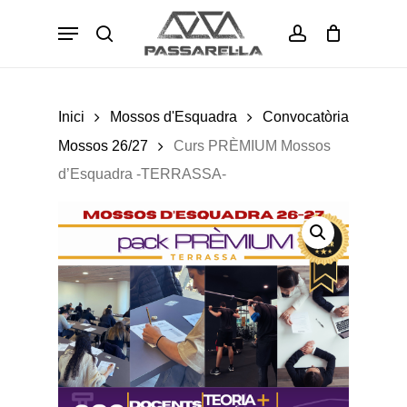
Skip
Menu
to
Cart
search
account
Close
Cart
main
content
Inici
Mossos d'Esquadra
Convocatòria
Mossos 26/27
Curs PRÈMIUM Mossos
d’Esquadra -TERRASSA-