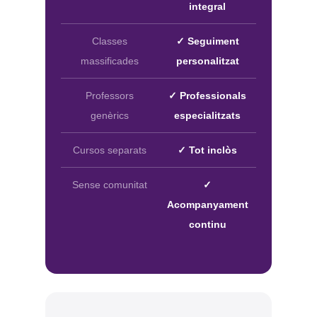
integral
Classes
✓ Seguiment
massificades
personalitzat
Professors
✓ Professionals
genèrics
especialitzats
Cursos separats
✓ Tot inclòs
No hi ha productes a la cistella.
Sense comunitat
✓
Go To Shop
Acompanyament
continu