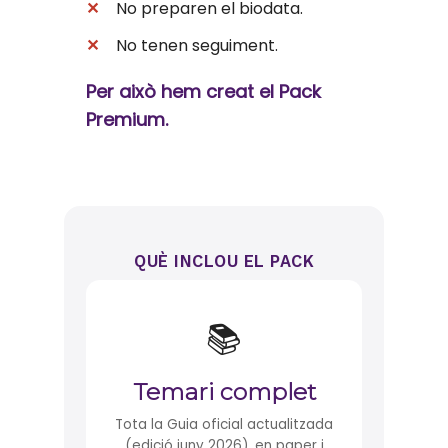
✕
No preparen el biodata.
✕
No tenen seguiment.
Per això hem creat el Pack
Premium.
QUÈ INCLOU EL PACK
📚
Temari complet
Tota la Guia oficial actualitzada
(edició juny 2026), en paper i