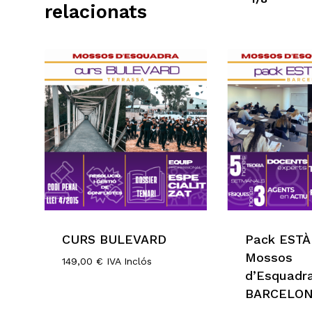
relacionats
CURS BULEVARD
Pack EST
149,00
€
IVA Inclós
Mossos
149,00
€
IVA Inclós
d’Esquadr
BARCELO
1.599,00