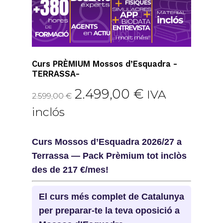
Curs PRÈMIUM Mossos d’Esquadra -
TERRASSA-
El
El
2.499,00
€
IVA
2.599,00
€
preu
preu
inclós
original
actual
era:
és:
Curs Mossos d’Esquadra 2026/27 a
2.599,00 €.
2.499,00 €.
Terrassa — Pack Prèmium tot inclòs
des de 217 €/mes!
El curs més complet de Catalunya
per preparar-te la teva oposició a