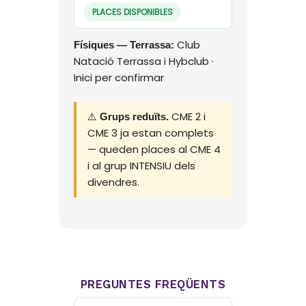
PLACES DISPONIBLES
Club
Físiques — Terrassa:
Natació Terrassa i Hybclub ·
Inici per confirmar
⚠️
CME 2 i
Grups reduïts.
CME 3 ja estan complets
— queden places al CME 4
i al grup INTENSIU dels
divendres.
PREGUNTES FREQÜENTS