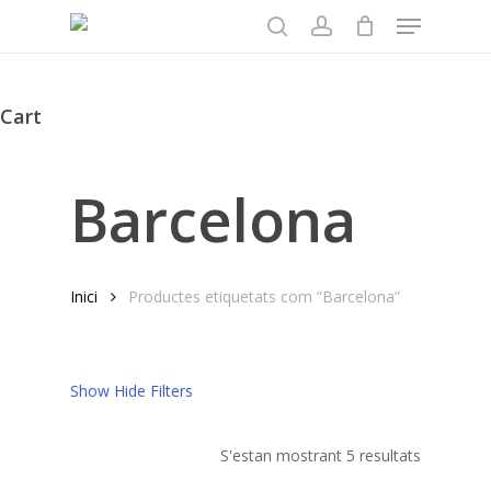
Menu
Skip
to
search
account
main
content
Cart
Close
Cart
Barcelona
Inici
Productes etiquetats com “Barcelona”
Show
Hide
Filters
S'estan mostrant 5 resultats