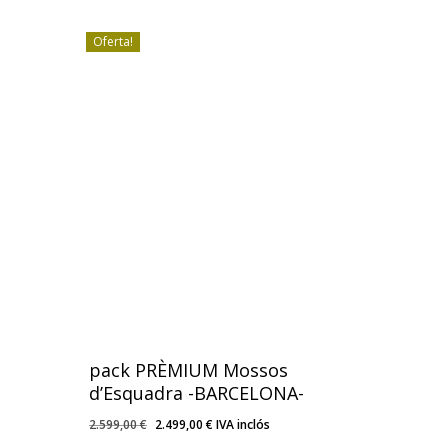
Oferta!
pack PRÈMIUM Mossos
d’Esquadra -BARCELONA-
El
El
2.599,00
€
2.499,00
€
IVA inclós
El
El
2.499,00
€
IVA Inclós
preu
preu