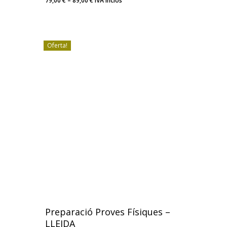
79,00
€
–
89,00
€
IVA inclós
de
preus:
79,00 €
a
Oferta!
89,00 €
Preparació Proves Físiques –
LLEIDA