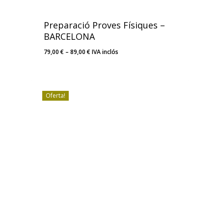
Preparació Proves Físiques –
BARCELONA
Interval
79,00
€
–
89,00
€
IVA inclós
de
preus:
79,00 €
a
Oferta!
89,00 €