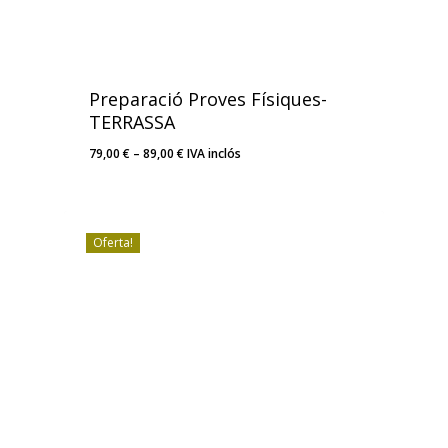
Preparació Proves Físiques-
TERRASSA
Interval
79,00
€
–
89,00
€
IVA inclós
de
preus:
79,00 €
a
Oferta!
89,00 €