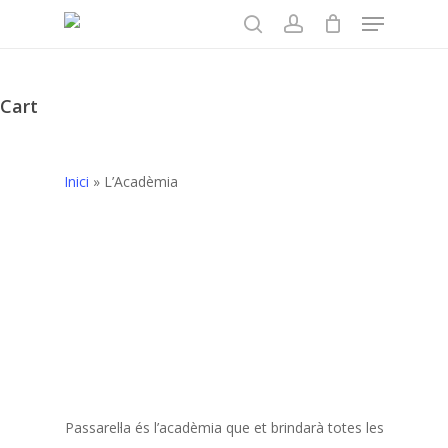
Menu
Skip
to
search
account
main
content
Cart
Close
Cart
Inici
»
L’Acadèmia
Passarel·la és l’acadèmia que et brindarà totes les