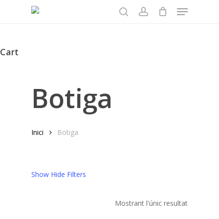
Menu
Skip
to
search
account
main
content
Cart
Close
Cart
Botiga
Inici
Botiga
Show
Hide
Filters
Mostrant l'únic resultat