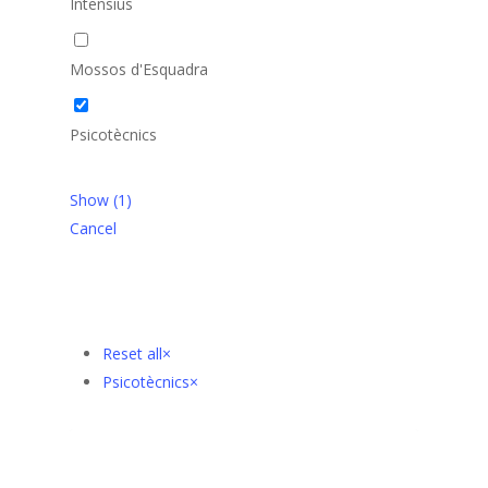
Intensius
Mossos d'Esquadra
Psicotècnics
Show
(
1
)
Cancel
Reset all
×
Psicotècnics
×