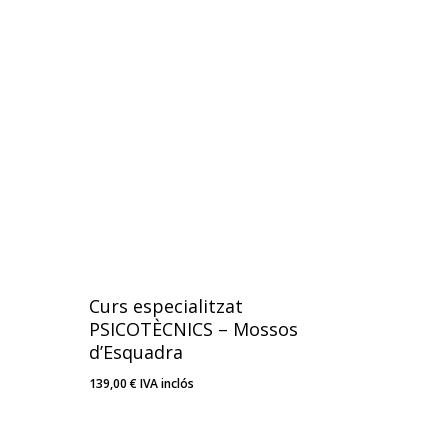
Curs especialitzat
PSICOTÈCNICS – Mossos
d’Esquadra
139,00
€
IVA inclós
139,00
€
IVA Inclós