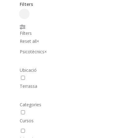
Filters
Close
Filters
Filters
Reset all
×
Psicotècnics
×
Ubicació
Terrassa
Categories
Cursos